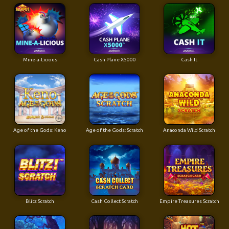
Mine-a-Licious
Cash Plane X5000
Cash It
Age of the Gods: Keno
Age of the Gods: Scratch
Anaconda Wild Scratch
Blitz Scratch
Cash Collect Scratch
Empire Treasures Scratch