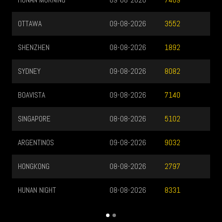
7409
OTTAWA
09-08-2026
MA
3552
SHENZHEN
08-08-2026
1892
SYDNEY
09-08-2026
8082
BOAVISTA
09-08-2026
7140
SINGAPORE
08-08-2026
5102
ARGENTINOS
09-08-2026
9032
HONGKONG
08-08-2026
2797
HUNAN NIGHT
08-08-2026
8331