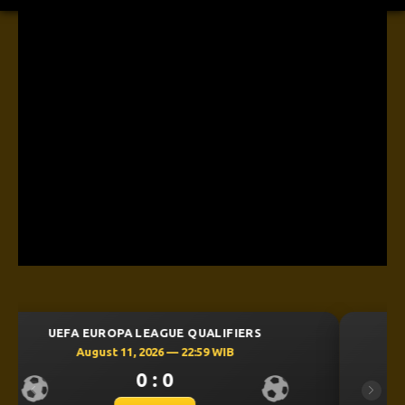
UEFA CHAMPIONS LEAGUE QUALIFIERS
August 11, 2026 — 22:59 WIB
0 : 0
Previous
Next