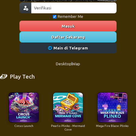
Remember Me
Masuk
Daftar Sekarang
Main di Telegram
Desktop
Wap
Play Tech
Circus Launch
Pearl o Plinko - Mermaid
Mega Fire Blaze: Plinko
Cove