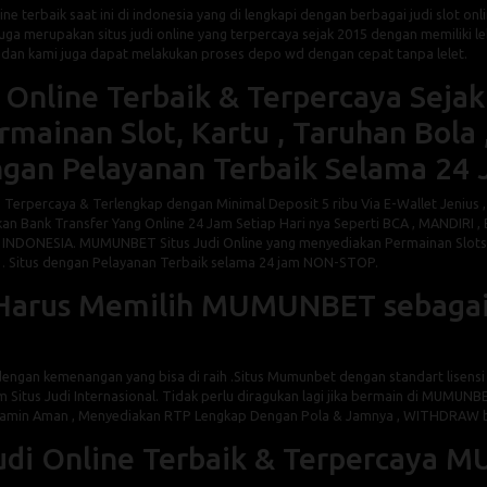
SHOU XI
CALENDA
line terbaik saat ini di indonesia yang di lengkapi dengan berbagai judi slot onli
a merupakan situs judi online yang terpercaya sejak 2015 dengan memiliki leb
 dan kami juga dapat melakukan proses depo wd dengan cepat tanpa lelet.
Online Terbaik & Terpercaya Sejak
ainan Slot, Kartu , Taruhan Bola ,
ngan Pelayanan Terbaik Selama 24
erpercaya & Terlengkap dengan Minimal Deposit 5 ribu Via E-Wallet Jenius , D
n Bank Transfer Yang Online 24 Jam Setiap Hari nya Seperti BCA , MANDIRI , 
PS CLUB
LOVE
TOMB TREA
INDONESIA. MUMUNBET Situs Judi Online yang menyediakan Permainan Slots , L
 . Situs dengan Pelayanan Terbaik selama 24 jam NON-STOP.
Harus Memilih MUMUNBET sebagai 
an kemenangan yang bisa di raih .Situs Mumunbet dengan standart lisensi w
am Situs Judi Internasional. Tidak perlu diragukan lagi jika bermain di MUMUN
rjamin Aman , Menyediakan RTP Lengkap Dengan Pola & Jamnya , WITHDRAW be
Judi Online Terbaik & Terpercaya 
RORA WOLF
MY LORD
MONEY M