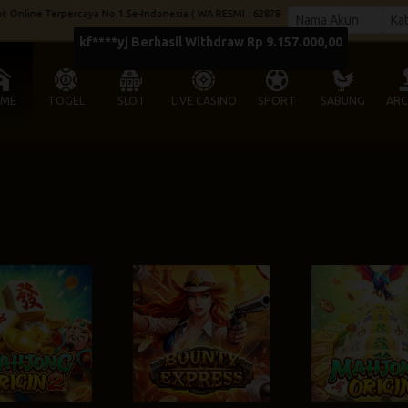
erpercaya No.1 Se-Indonesia ( WA RESMI : 62878-5149-5468 ) | Minimal Deposit 5.00
kf****yj Berhasil Withdraw Rp 9.157.000,00
ME
TOGEL
SLOT
LIVE CASINO
SPORT
SABUNG
ARC