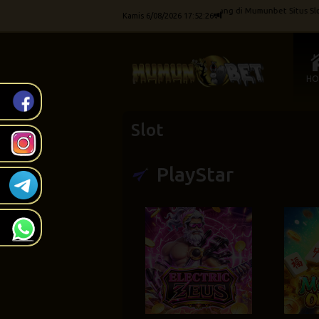
Selamat Datang di Mumunbet Situs Slot Online T
Kamis 6/08/2026 17:52:28
HO
Slot
PlayStar