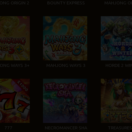
ONG ORIGIN 2
BOUNTY EXPRESS
MAHJONG OR
ONG WAYS 3+
MAHJONG WAYS 3
HORDE 2 WI
777
NECROMANCER SHA
TREASURES