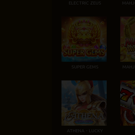
ELECTRIC ZEUS
MAHJ
SUPER GEMS
MAHJ
ATHENA・LUCKY