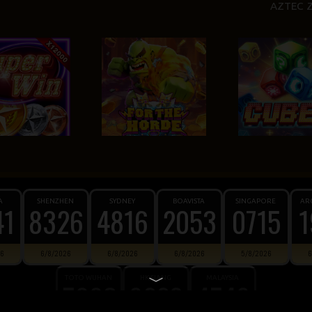
AZTEC 
UPER WIN
FOR THE HORDE
CUBE?
A
SHENZHEN
SYDNEY
BOAVISTA
SINGAPORE
AR
41
8326
4816
2053
0715
1
26
6/8/2026
6/8/2026
6/8/2026
5/8/2026
6
TOTO WUHAN
HK SIANG
MALAYSIA
5883
9220
4549
GGY MASTER
CYBER CUBE
SUPER GEM