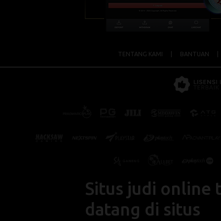
TENTANG KAMI
|
BANTUAN
|
RAT OF WEALTH
SU
Situs judi online
datang di situs
GOLDEN WEEK
CHAL