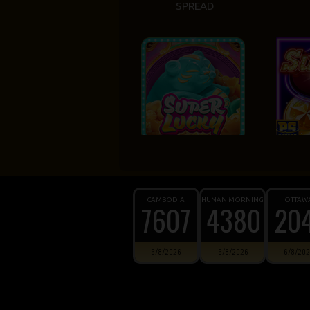
SPREAD
SUPER LUCKY
S
CAMBODIA
HUNAN MORNING
OTTAW
7607
4380
20
6/8/2026
6/8/2026
6/8/20
WHAT THE FA
PI