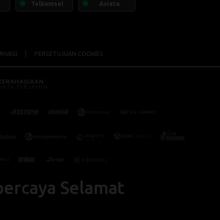
RIVASI
|
PERSETUJUAN COOKIES
GE・
KUNGFU
IG
rpercaya Selamat
MAYAN
FORTUNE BULL