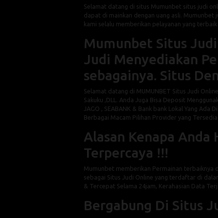
Selamat datang di situs
Mumunbet
situs judi on
dapat di mainkan dengan uang asli. Mumunbet jug
kami selalu memberikan pelayanan yang terbaik
Mumunbet Situs Judi 
Super Fortune
S
Judi Menyediakan Perm
sebagainya. Situs De
Selamat datang di MUMUNBET Situs Judi Online T
Sakuku ,DLL. Anda Juga Bisa Deposit Menggunaka
JAGO , SEABANK & Bank bank Lokal Yang Ada Di 
Berbagai Macam Pilihan Provider yang Tersedia
Alasan Kenapa Anda 
Terpercaya !!!
Twinkle Ice
Mumunbet memberikan Permainan terbaiknya deng
sebagai Situs Judi Online yang terdaftar di dal
& Tercepat Selama 24jam, Kerahasian Data Te
Bergabung Di Situs 