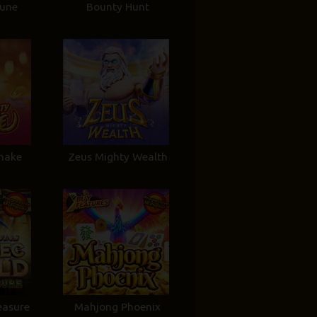
tune
Bounty Hunt
Snake
Zeus Mighty Wealth
easure
Mahjong Phoenix