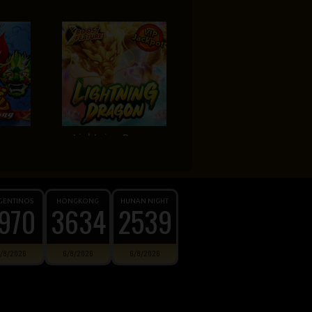
Long
Lightning Dragon
GENTINOS
HONGKONG
HUNAN NIGHT
970
3634
2539
/8/2026
6/8/2026
6/8/2026
tars
Candy Bonanza