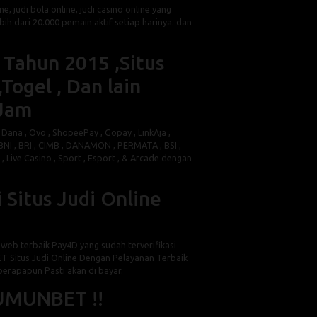
ne, judi bola online, judi casino online yang
ih dari 20.000 pemain aktif setiap harinya. dan
 Tahun 2015 ,Situs
g Fu
Triple Monkey
Togel , Dan lain
 Jam
ana , Ovo , ShopeePay , Gopay , LinkAja ,
BNI , BRI , CIMB , DANAMON , PERMATA , BSI ,
ive Casino , Sport , Esport , & Arcade dengan
Situs Judi Online
eb terbaik Pay4D yang sudah terverifikasi
BET Situs Judi Online Dengan Pelayanan Terbaik
rapapun Pasti akan di bayar.
MUMUNBET !!