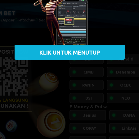
M BET
Deposit
Withdraw
Bet
Golden Fa
Golden War
Highway 
KLIK UNTUK MENUTUP
Bank Lokal
DBS
NOBU
Sinarmas
Mega
E Money & Pulsa
ot Smash
Joker King
Lightning 
Jenius
DANA
GOPAY
LinkAja
Lain-lain
QRIS