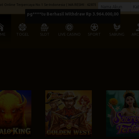
Terpercaya No.1 Se-Indonesia ( WA RESMI : 62878-5149-5468 ) | Minimal Deposit 5.0
pg****tu Berhasil Withdraw Rp 3.964.000,00
ME
TOGEL
SLOT
LIVE CASINO
SPORT
SABUNG
ARC