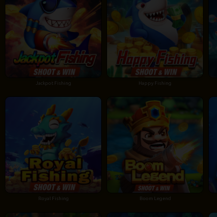
Jackpot Fishing
Happy Fishing
Royal Fishing
Boom Legend