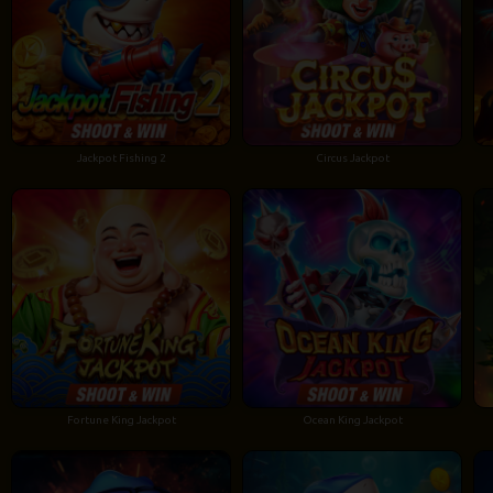
Jackpot Fishing 2
Circus Jackpot
Fortune King Jackpot
Ocean King Jackpot